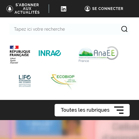
S'ABONNER
AUX
SE CONNECTER
ACTUALITÉS
Tapez
ici
votre
recherche
Toutes les rubriques