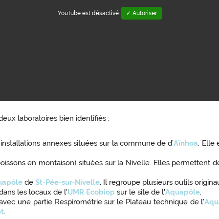
YouTube est désactivé.
✓ Autoriser
deux laboratoires bien identifiés :
 installations annexes situées sur la commune de d’
Aïnhoa
. Ell
oissons en montaison) situées sur la Nivelle. Elles permettent de
uapôle
de
St-Pée-sur-Nivelle
. Il regroupe plusieurs outils origin
 dans les locaux de l'
UMR Ecobiop
sur le site de l'
Aquapôle
.
avec une partie Respirométrie sur le Plateau technique de l'
Aqu
et
.